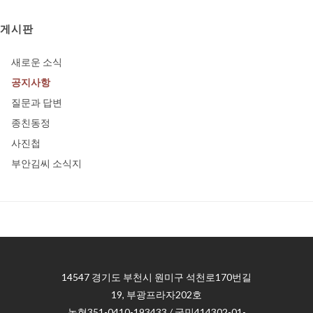
게시판
새로운 소식
공지사항
질문과 답변
종친동정
사진첩
부안김씨 소식지
14547 경기도 부천시 원미구 석천로170번길
19, 부광프라자202호
농협351-0410-193433 / 국민414302-01-