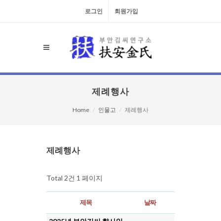
로그인
회원가입
제례행사
Home
인물고
제례행사
검색대상
제례행사
Total 2건
1 페이지
제목
날짜