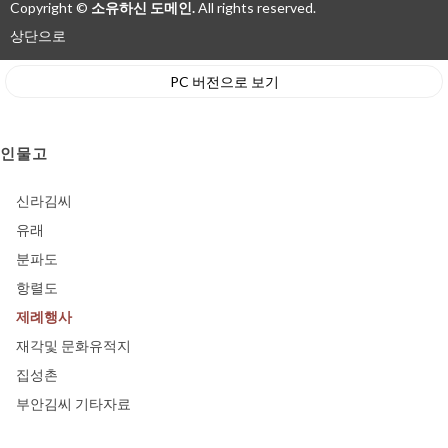
Copyright ©
소유하신 도메인.
All rights reserved.
상단으로
PC 버전으로 보기
인물고
신라김씨
유래
분파도
항렬도
제례행사
재각및 문화유적지
집성촌
부안김씨 기타자료