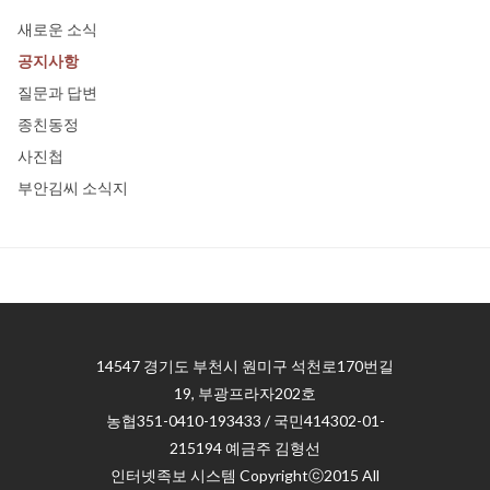
새로운 소식
공지사항
질문과 답변
종친동정
사진첩
부안김씨 소식지
14547 경기도 부천시 원미구 석천로170번길
19, 부광프라자202호
농협351-0410-193433 / 국민414302-01-
215194 예금주 김형선
인터넷족보 시스템 Copyrightⓒ2015 All