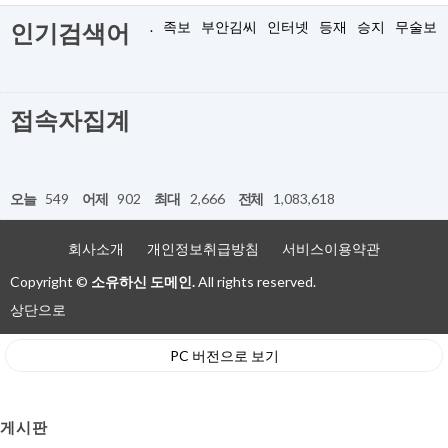
.
족보
부안김씨
인터넷
등재
승지
무술보
인기검색어
접속자집계
오늘
549
어제
902
최대
2,666
전체
1,083,618
회사소개
개인정보취급방침
서비스이용약관
Copyright ©
소유하신 도메인.
All rights reserved.
상단으로
PC 버전으로 보기
게시판