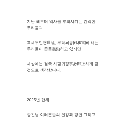
지난 해부터 역사를 후퇴시키는 간악한
무리들과
혹세무민惑世誣, 부화뇌동附和雷同 하는
무리들이 준동蠢動하고 있지만
세상에는 결국 사필귀정事必歸正하게 될
것으로 생각합니다.
2025년 한해
종친님 여러분들의 건강과 평안 그리고