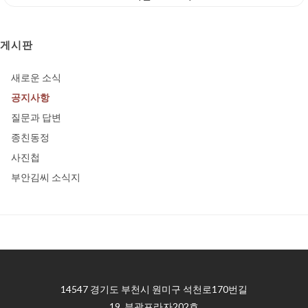
게시판
새로운 소식
공지사항
질문과 답변
종친동정
사진첩
부안김씨 소식지
14547 경기도 부천시 원미구 석천로170번길
19, 부광프라자202호