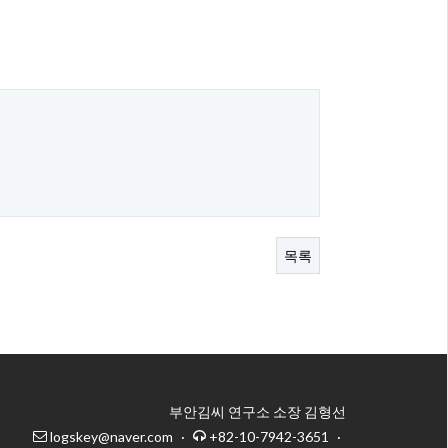
목록
부안김씨 연구소 소장 김형선
logskey@naver.com
·
+82-10-7942-3651
·