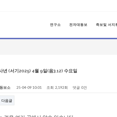
연구소
전자대동보
족보및 서지
사년 (서기2025) 4월 9일(음3.12) 수요일
동보소
25-04-09 10:01
조회
2,192회
댓글
0건
다음글