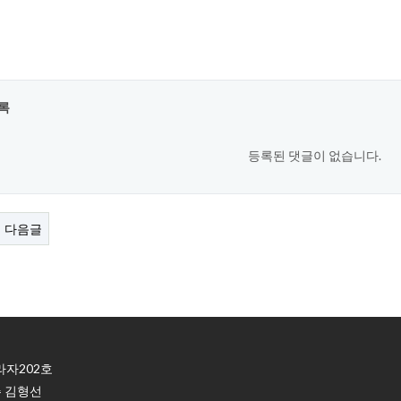
록
등록된 댓글이 없습니다.
다음글
라자202호
금주 김형선