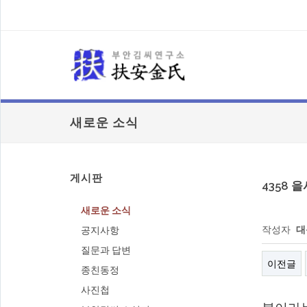
새로운 소식
게시판
4358 을
새로운 소식
작성자
대
공지사항
질문과 답변
이전글
종친동정
사진첩