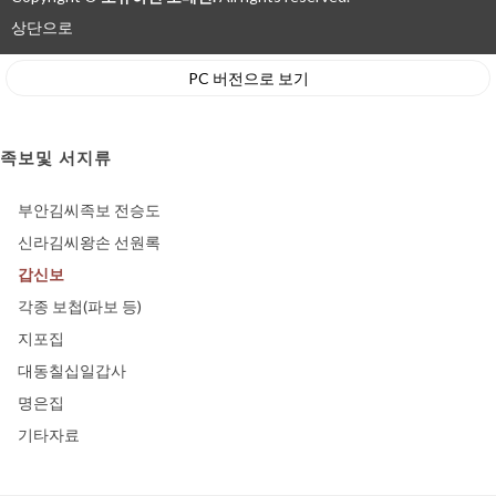
상단으로
PC 버전으로 보기
족보및 서지류
부안김씨족보 전승도
신라김씨왕손 선원록
갑신보
각종 보첩(파보 등)
지포집
대동칠십일갑사
명은집
기타자료