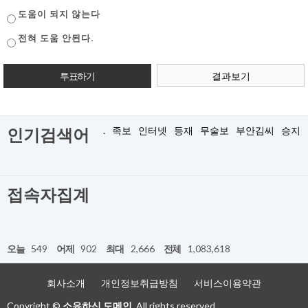
도움이 되지 않는다
전혀 도움 안된다.
결과보기
.
족보
인터넷
등재
무술보
부안김씨
승지
인기검색어
접속자집계
오늘
549
어제
902
최대
2,666
전체
1,083,618
회사소개
개인정보취급방침
서비스이용약관
Copyright ©
소유하신 도메인.
All rights reserved.