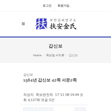
로그인
회원가입
갑신보
Home
족보및 서지류
갑신보
갑신보
1584년 갑신보 42쪽 서문2쪽
작성자
족보편찬위
17-11-08 14:44
조
회
6,137회
댓글
0건