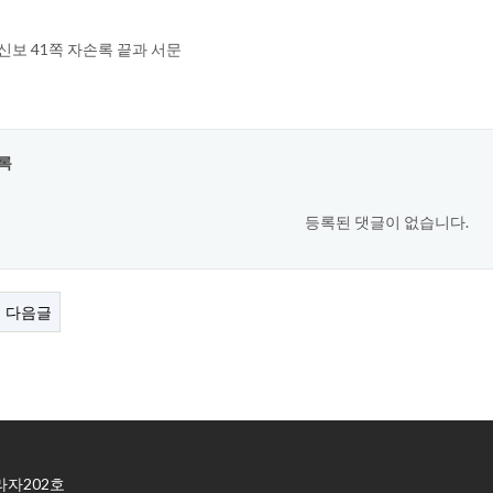
갑신보 41쪽 자손록 끝과 서문
록
등록된 댓글이 없습니다.
다음글
라자202호