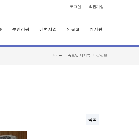
로그인
회원가입
류
부안김씨
장학사업
인물고
게시판
Home
족보및 서지류
갑신보
목록