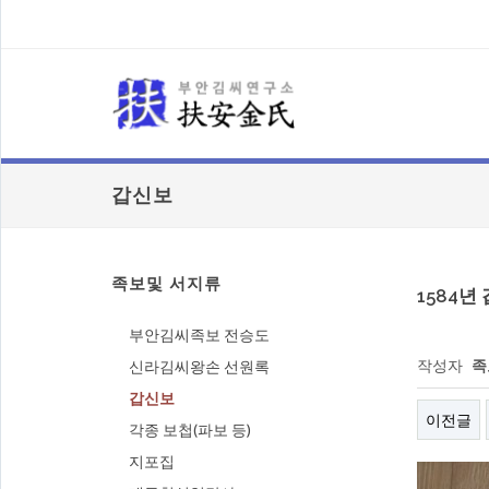
갑신보
족보및 서지류
1584년
부안김씨족보 전승도
작성자
족
신라김씨왕손 선원록
갑신보
이전글
각종 보첩(파보 등)
지포집