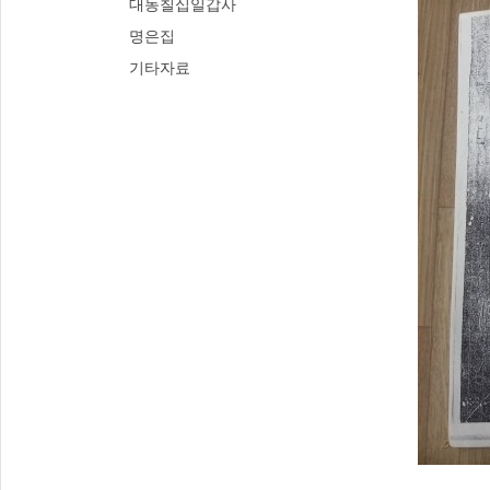
대동칠십일갑사
명은집
기타자료