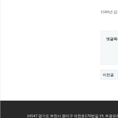
1584년 
댓글목
이전글
14547 경기도 부천시 원미구 석천로170번길 19, 부광프