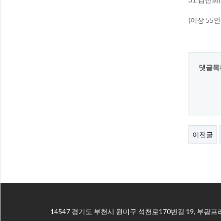
(이상 55인 
댓글목
이전글
14547 경기도 부천시 원미구 석천로170번길 19, 부광프