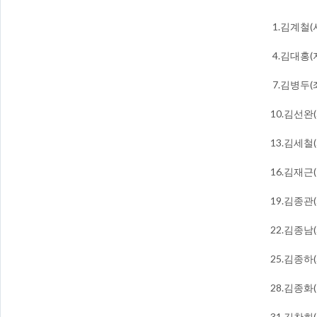
​ 1.김계철
4.김대홍(
7.김병두(
10.김선완
13.김세철
16.김재근
19.김종관
22.김종남(
​25.김종
​28.김종
31.김찬희