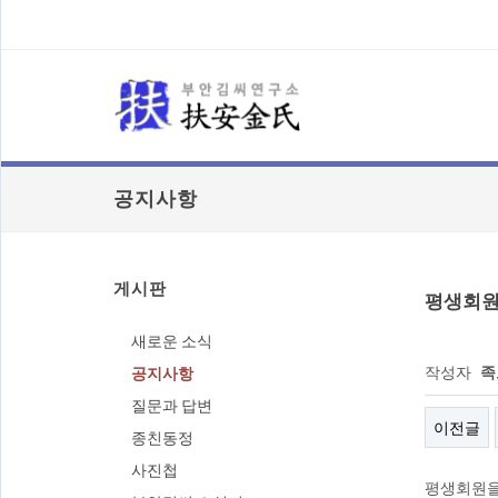
공지사항
게시판
평생회원을
새로운 소식
작성자
족
공지사항
질문과 답변
이전글
종친동정
사진첩
평생회원을 공