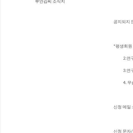
부안김씨 소식지
공지되지 않
​​*평생회
2.연구소
3.​연구
4. 무술
신청 ​메일 : 
신청 문자/카