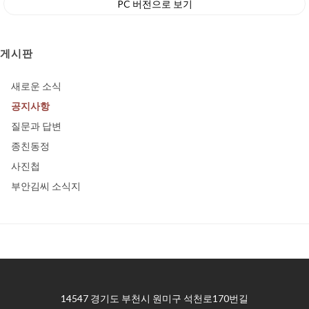
PC 버전으로 보기
게시판
새로운 소식
공지사항
질문과 답변
종친동정
사진첩
부안김씨 소식지
14547 경기도 부천시 원미구 석천로170번길