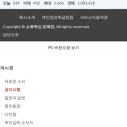
오늘
549
어제
902
최대
2,666
전체
1,083,618
회사소개
개인정보취급방침
서비스이용약관
Copyright ©
소유하신 도메인.
All rights reserved.
상단으로
PC 버전으로 보기
게시판
새로운 소식
공지사항
질문과 답변
종친동정
사진첩
부안김씨 소식지