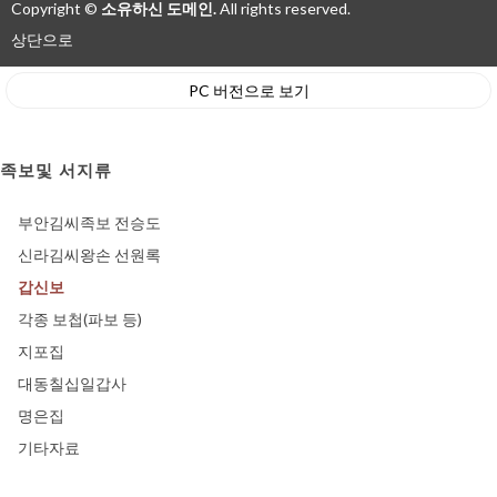
Copyright ©
소유하신 도메인.
All rights reserved.
상단으로
PC 버전으로 보기
족보및 서지류
부안김씨족보 전승도
신라김씨왕손 선원록
갑신보
각종 보첩(파보 등)
지포집
대동칠십일갑사
명은집
기타자료