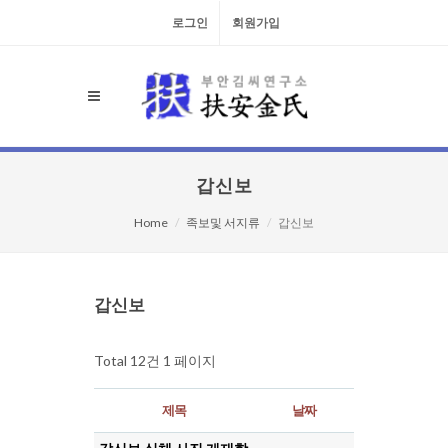
로그인
회원가입
갑신보
Home
족보및 서지류
갑신보
검색대상
갑신보
Total 12건
1 페이지
제목
날짜