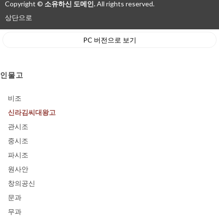
Copyright ©
소유하신 도메인.
All rights reserved.
상단으로
PC 버전으로 보기
인물고
비조
신라김씨대왕고
관시조
중시조
파시조
원사안
창의공신
문과
무과