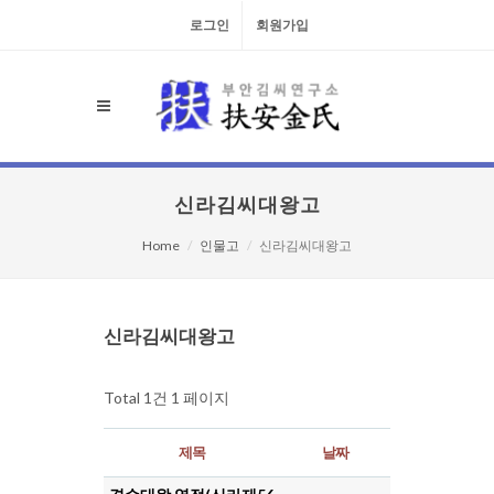
로그인
회원가입
신라김씨대왕고
Home
인물고
신라김씨대왕고
검색대상
신라김씨대왕고
Total 1건
1 페이지
제목
날짜