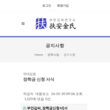
로그인
회원가입
공지사항
Home
장학사업
공지사항
역대임원
장학금 신청 서식
작성자
대동보소
26-01-30 09:06
조회
1,029회
댓글
0건
부안김씨_장학금신청서[서