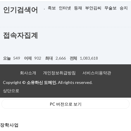
.
족보
인터넷
등재
부안김씨
무술보
승지
인기검색어
접속자집계
오늘
549
어제
902
최대
2,666
전체
1,083,618
회사소개
개인정보취급방침
서비스이용약관
Copyright ©
소유하신 도메인.
All rights reserved.
상단으로
PC 버전으로 보기
장학사업