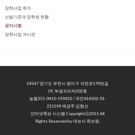
장학사업 취지
선발기준과 장학생 현황
공지사항
장학사업 게시판
14547 경기도 부천시 원미구 석천로170번길
19, 부광프라자202호
농협351-0410-193433 / 국민414302-01-
215194 예금주 김형선
인터넷족보 시스템 Copyrightⓒ2015 All
Rights Reserved by 대보사 족보원.